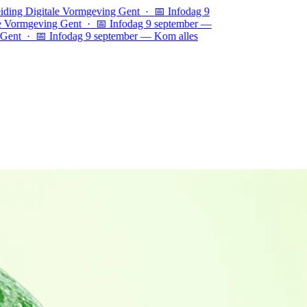
tale Vormgeving Gent · 📅 Infodag 9
ing Gent ·
📅 Infodag 9 september —
 Infodag 9 september — Kom alles