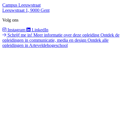
Campus Leeuwstraat
Leeuwstraat 1, 9000 Gent
Volg ons
Instagram
LinkedIn
Schrijf me in!
Meer informatie over deze opleiding
Ontdek de
opleidingen in communicatie, media en design
Ontdek alle
opleidingen in Arteveldehogeschool