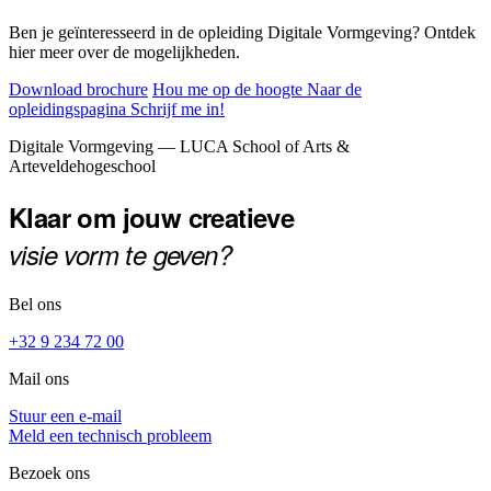
Ben je geïnteresseerd in de opleiding Digitale Vormgeving? Ontdek
hier meer over de mogelijkheden.
Download brochure
Hou me op de hoogte
Naar de
opleidingspagina
Schrijf me in!
Footer
Digitale Vormgeving — LUCA School of Arts &
Arteveldehogeschool
Klaar om jouw creatieve
visie vorm te geven?
Bel ons
+32 9 234 72 00
Mail ons
Stuur een e-mail
Meld een technisch probleem
Bezoek ons