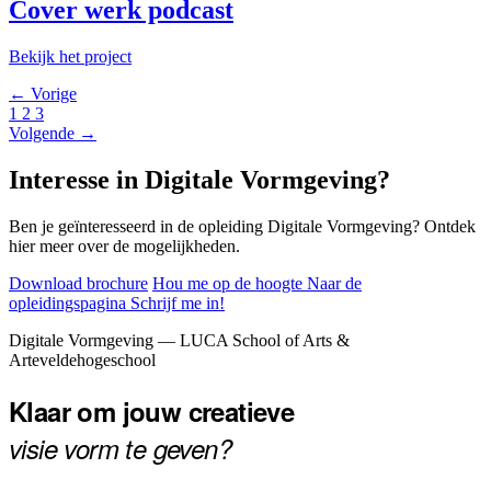
Cover werk podcast
Bekijk het project
← Vorige
1
2
3
Volgende →
Interesse in Digitale Vormgeving?
Ben je geïnteresseerd in de opleiding Digitale Vormgeving? Ontdek
hier meer over de mogelijkheden.
Download brochure
Hou me op de hoogte
Naar de
opleidingspagina
Schrijf me in!
Footer
Digitale Vormgeving — LUCA School of Arts &
Arteveldehogeschool
Klaar om jouw creatieve
visie vorm te geven?