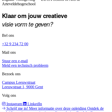
Footer
Arteveldehogeschool
Klaar om jouw creatieve
visie vorm te geven?
Bel ons
+32 9 234 72 00
Mail ons
Stuur een e-mail
Meld een technisch probleem
Bezoek ons
Campus Leeuwstraat
Leeuwstraat 1, 9000 Gent
Volg ons
Instagram
LinkedIn
Schrijf me in!
Meer informatie over deze opleiding
Ontdek de