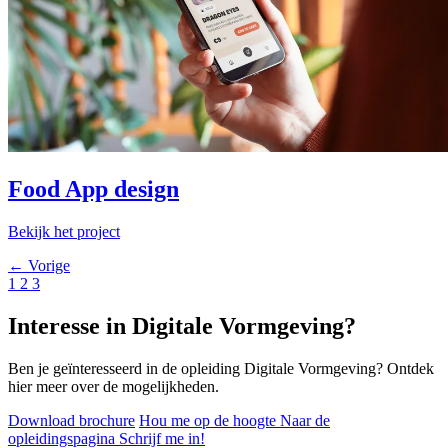
Food App design
Bekijk het project
← Vorige
1
2
3
Interesse in Digitale Vormgeving?
Ben je geïnteresseerd in de opleiding Digitale Vormgeving? Ontdek
hier meer over de mogelijkheden.
Download brochure
Hou me op de hoogte
Naar de
opleidingspagina
Schrijf me in!