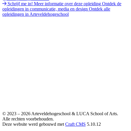
Schrijf me in!
Meer informatie over deze opleiding
Ontdek de
opleidingen in communicatie, media en design
Ontdek alle
opleidingen in Arteveldehogeschool
© 2023 – 2026 Arteveldehogeschool & LUCA School of Arts.
Alle rechten voorbehouden.
Deze website werd gebouwd met
Craft CMS
5.10.12