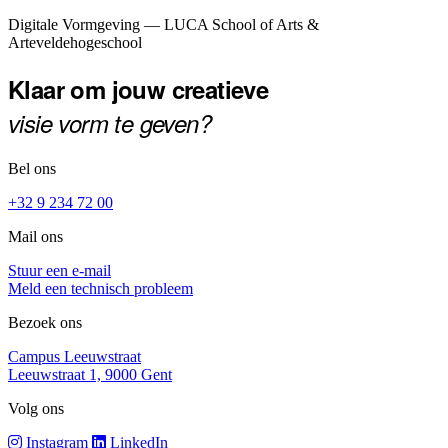
Footer
Digitale Vormgeving — LUCA School of Arts &
Arteveldehogeschool
Klaar om jouw creatieve
visie vorm te geven?
Bel ons
+32 9 234 72 00
Mail ons
Stuur een e-mail
Meld een technisch probleem
Bezoek ons
Campus Leeuwstraat
Leeuwstraat 1, 9000 Gent
Volg ons
Instagram
LinkedIn