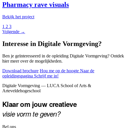
Pharmacy rave visuals
Bekijk het project
1
2
3
Volgende →
Interesse in Digitale Vormgeving?
Ben je geïnteresseerd in de opleiding Digitale Vormgeving? Ontdek
hier meer over de mogelijkheden.
Download brochure
Hou me op de hoogte
Naar de
opleidingspagina
Schrijf me in!
Footer
Digitale Vormgeving — LUCA School of Arts &
Arteveldehogeschool
Klaar om jouw creatieve
visie vorm te geven?
Bel ons