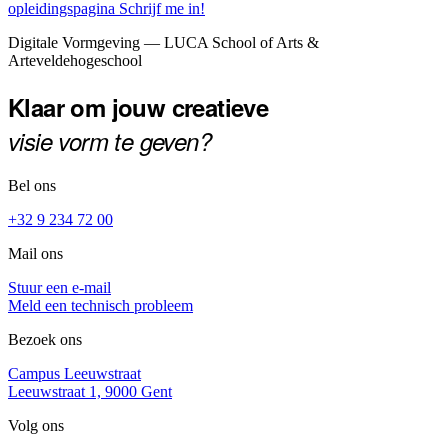
opleidingspagina
Schrijf me in!
Footer
Digitale Vormgeving — LUCA School of Arts &
Arteveldehogeschool
Klaar om jouw creatieve
visie vorm te geven?
Bel ons
+32 9 234 72 00
Mail ons
Stuur een e-mail
Meld een technisch probleem
Bezoek ons
Campus Leeuwstraat
Leeuwstraat 1, 9000 Gent
Volg ons