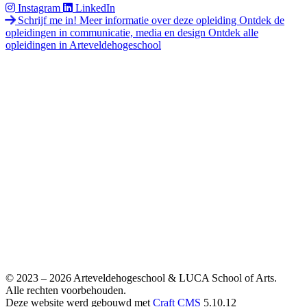
Instagram
LinkedIn
Schrijf me in!
Meer informatie over deze opleiding
Ontdek de
opleidingen in communicatie, media en design
Ontdek alle
opleidingen in Arteveldehogeschool
© 2023 – 2026 Arteveldehogeschool & LUCA School of Arts.
Alle rechten voorbehouden.
Deze website werd gebouwd met
Craft CMS
5.10.12