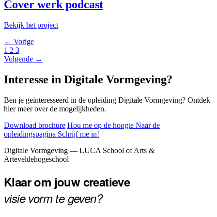
Cover werk podcast
Bekijk het project
← Vorige
1
2
3
Volgende →
Interesse in Digitale Vormgeving?
Ben je geïnteresseerd in de opleiding Digitale Vormgeving? Ontdek
hier meer over de mogelijkheden.
Download brochure
Hou me op de hoogte
Naar de
opleidingspagina
Schrijf me in!
Footer
Digitale Vormgeving — LUCA School of Arts &
Arteveldehogeschool
Klaar om jouw creatieve
visie vorm te geven?