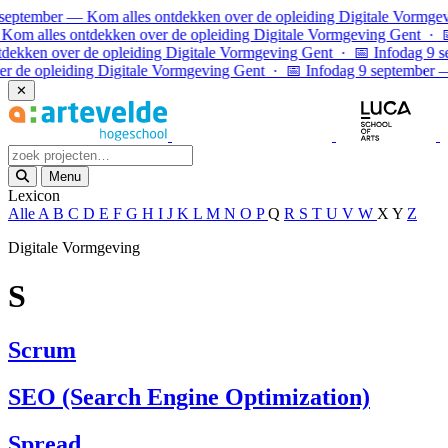
Ga naar inhoud
september — Kom alles ontdekken over de opleiding Digitale Vormgev
om alles ontdekken over de opleiding Digitale Vormgeving Gent · 📅
dekken over de opleiding Digitale Vormgeving Gent · 📅 Infodag 9 s
r de opleiding Digitale Vormgeving Gent · 📅 Infodag 9 september —
✕
Menu
Lexicon
Alle
A
B
C
D
E
F
G
H
I
J
K
L
M
N
O
P
Q
R
S
T
U
V
W
X
Y
Z
Digitale Vormgeving
S
Scrum
SEO (Search Engine Optimization)
Spread