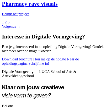
Pharmacy rave visuals
Bekijk het project
1
2
3
Volgende →
Interesse in Digitale Vormgeving?
Ben je geïnteresseerd in de opleiding Digitale Vormgeving? Ontdek
hier meer over de mogelijkheden.
Download brochure
Hou me op de hoogte
Naar de
opleidingspagina
Schrijf me in!
Footer
Digitale Vormgeving — LUCA School of Arts &
Arteveldehogeschool
Klaar om jouw creatieve
visie vorm te geven?
Bel ons