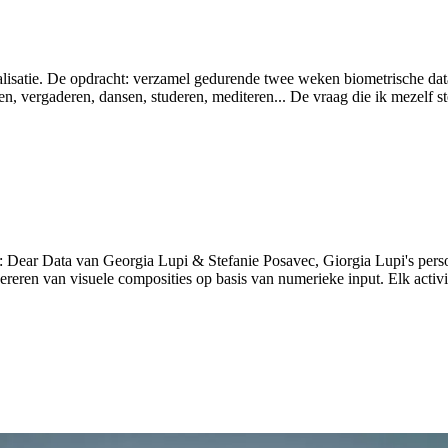
alisatie. De opdracht: verzamel gedurende twee weken biometrische data 
pen, vergaderen, dansen, studeren, mediteren... De vraag die ik mezelf 
en: Dear Data van Georgia Lupi & Stefanie Posavec, Giorgia Lupi's per
ereren van visuele composities op basis van numerieke input. Elk activi