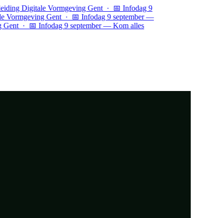
 Digitale Vormgeving Gent · 📅 Infodag 9
rmgeving Gent ·
📅 Infodag 9 september —
 · 📅 Infodag 9 september — Kom alles