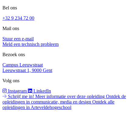
Bel ons
+32 9 234 72 00
Mail ons
Stuur een e-mail
Meld een technisch probleem
Bezoek ons
Campus Leeuwstraat
Leeuwstraat 1, 9000 Gent
Volg ons
Instagram
LinkedIn
Schrijf me in!
Meer informatie over deze opleiding
Ontdek de
opleidingen in communicatie, media en design
Ontdek alle
opleidingen in Arteveldehogeschool