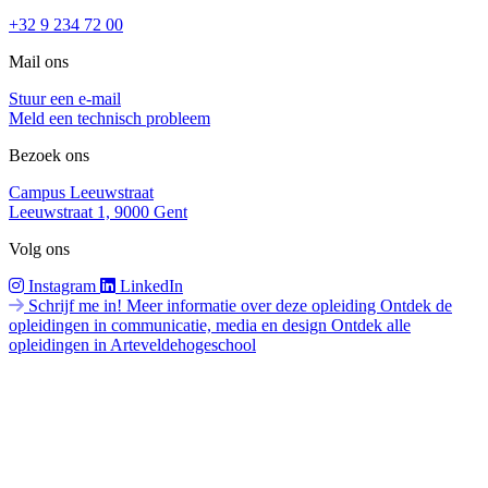
+32 9 234 72 00
Mail ons
Stuur een e-mail
Meld een technisch probleem
Bezoek ons
Campus Leeuwstraat
Leeuwstraat 1, 9000 Gent
Volg ons
Instagram
LinkedIn
Schrijf me in!
Meer informatie over deze opleiding
Ontdek de
opleidingen in communicatie, media en design
Ontdek alle
opleidingen in Arteveldehogeschool