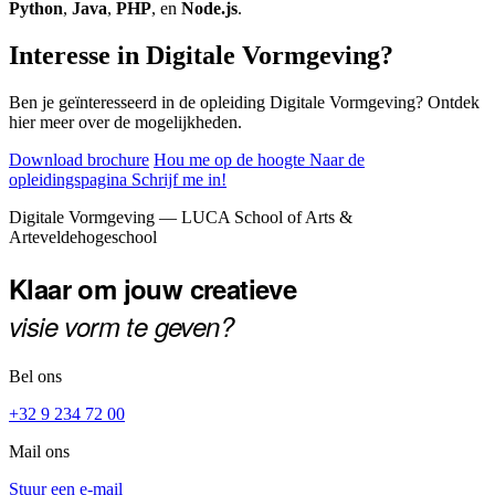
Python
,
Java
,
PHP
, en
Node.js
.
Interesse in Digitale Vormgeving?
Ben je geïnteresseerd in de opleiding Digitale Vormgeving? Ontdek
hier meer over de mogelijkheden.
Download brochure
Hou me op de hoogte
Naar de
opleidingspagina
Schrijf me in!
Footer
Digitale Vormgeving — LUCA School of Arts &
Arteveldehogeschool
Klaar om jouw creatieve
visie vorm te geven?
Bel ons
+32 9 234 72 00
Mail ons
Stuur een e-mail